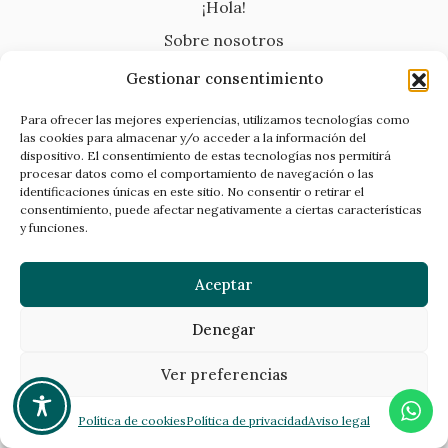
¡Hola!
Sobre nosotros
¿Qué hago?
Gestionar consentimiento
¿Dónde encontrarme?
Para ofrecer las mejores experiencias, utilizamos tecnologías como
¡Contácteme! :)
las cookies para almacenar y/o acceder a la información del
dispositivo. El consentimiento de estas tecnologías nos permitirá
procesar datos como el comportamiento de navegación o las
identificaciones únicas en este sitio. No consentir o retirar el
consentimiento, puede afectar negativamente a ciertas características
y funciones.
Información de contacto
Teléfono:
Aceptar
644 716 357
Correo electrónico:
Denegar
lavoleiada@gmail.com
Ver preferencias
Política de cookies
Política de privacidad
Aviso legal